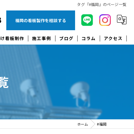
タグ『#福岡』のページ一覧
3
福岡の看板製作を相談する
向け看板制作
施工事例
ブログ
コラム
アクセス
覧
作
ホーム
#福岡