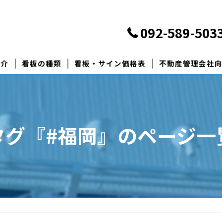
092-589-503
紹介
看板の種類
看板・サイン価格表
不動産管理会社
建設業許可票・宅地建物取引業者票の製作
募集看板製作
管理看板製作
タグ『#福岡』のページ一
月極駐車場看板製
その他看板製作