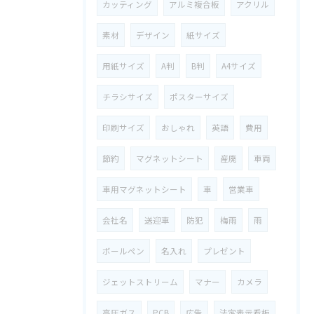
カッティング
アルミ複合板
アクリル
素材
デザイン
紙サイズ
用紙サイズ
A判
B判
A4サイズ
チラシサイズ
ポスターサイズ
印刷サイズ
おしゃれ
英語
費用
節約
マグネットシート
産廃
車両
車用マグネットシート
車
営業車
会社名
送迎車
防犯
梅雨
雨
ボールペン
名入れ
プレゼント
ジェットストリーム
マナー
カメラ
高圧ガス
PCB
広告
法定表示看板