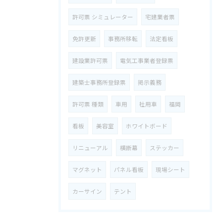
許可票 シミュレーター
宅建業者票
免許更新
事務所移転
法定看板
建設業許可票
電気工事業者登録票
建築士事務所登録票
掲示義務
許可票 種類
車用
社用車
福岡
看板
美容室
ホワイトボード
リニューアル
横断幕
ステッカー
マグネット
パネル看板
現場シート
カーサイン
テント