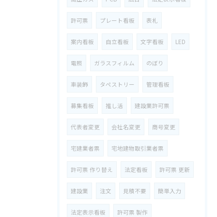
許可票
プレート看板
表札
案内看板
自立看板
文字看板
LED
電照
ガラスフィルム
のぼり
車装飾
タペストリー
管理看板
募集看板
推し活
建設業許可票
代表者変更
会社名変更
商号変更
宅建業者票
宅地建物取引業者票
許可票 作り替え
法定看板
許可票 更新
建設業
注文
見積不要
簡単入力
法定表示看板
許可票 製作