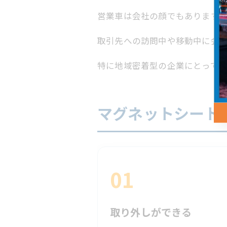
営業車は会社の顔でもあります。
取引先への訪問中や移動中に会社
特に地域密着型の企業にとって、
マグネットシート
01
取り外しができる