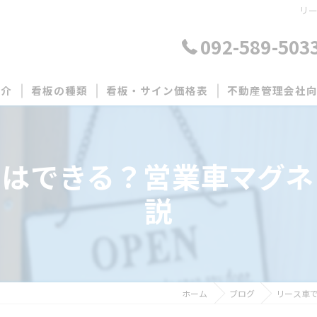
リ
092-589-503
紹介
看板の種類
看板・サイン価格表
不動産管理会社
建設業許可票・宅地建物取引業者票の製作
募集看板製作
示はできる？営業車マグネ
管理看板製作
説
月極駐車場看板製
その他看板製作
ホーム
ブログ
リース車