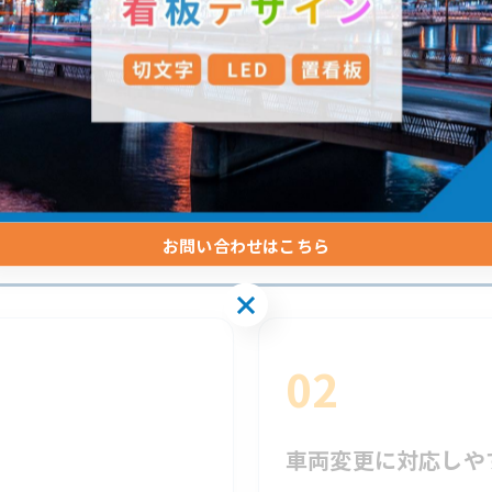
名を表示することで、 地域での認知度向上や信頼感アッ
 営業車は「走る看板」として活躍します。
が選ばれる4つの理由
お問い合わせはこちら
02
車両変更に対応しや