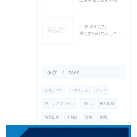
2026/07/22
法定看板の見直しで最新情報を維持する実践チェックとコスト削減術
タグ
TAGS
ひなまつり
ノベルティ
グッズ
ウィンドウサイン
目隠し
日射調整
飛散防止
不動産
管理
募集
駐車場
宅地建物取引業者票
屋外