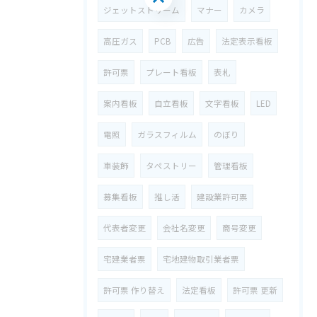
ジェットストリーム
マナー
カメラ
高圧ガス
PCB
広告
法定表示看板
許可票
プレート看板
表札
案内看板
自立看板
文字看板
LED
電照
ガラスフィルム
のぼり
車装飾
タペストリー
管理看板
募集看板
推し活
建設業許可票
代表者変更
会社名変更
商号変更
宅建業者票
宅地建物取引業者票
許可票 作り替え
法定看板
許可票 更新