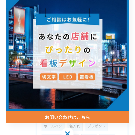
チャンネル文字
種類
電照看板
カッティング
アルミ複合板
アクリル
素材
デザイン
紙サイズ
用紙サイズ
A判
B判
A4サイズ
チラシサイズ
ポスターサイズ
印刷サイズ
おしゃれ
英語
費用
節約
マグネットシート
産廃
車両
車用マグネットシート
車
営業車
会社名
送迎車
防犯
梅雨
雨
お問い合わせはこちら
ボールペン
名入れ
プレゼント