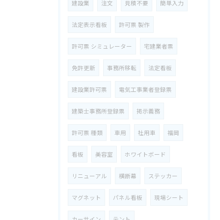
建設業
注文
見積不要
簡単入力
法定表示看板
許可票 製作
許可票 シミュレーター
宅建業者票
免許更新
事務所移転
法定看板
建設業許可票
電気工事業者登録票
建築士事務所登録票
掲示義務
許可票 種類
車用
社用車
福岡
看板
美容室
ホワイトボード
リニューアル
横断幕
ステッカー
マグネット
パネル看板
現場シート
カーサイン
テント