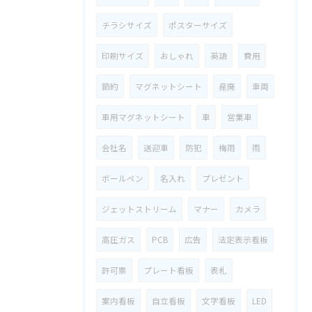
チラシサイズ
ポスターサイズ
印刷サイズ
おしゃれ
英語
費用
節約
マグネットシート
産廃
車両
車用マグネットシート
車
営業車
会社名
送迎車
防犯
梅雨
雨
ボールペン
名入れ
プレゼント
ジェットストリーム
マナー
カメラ
高圧ガス
PCB
広告
法定表示看板
許可票
プレート看板
表札
案内看板
自立看板
文字看板
LED