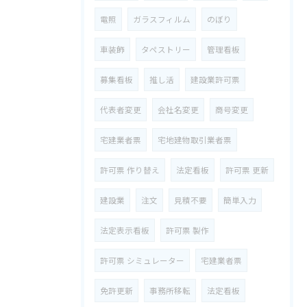
電照
ガラスフィルム
のぼり
車装飾
タペストリー
管理看板
募集看板
推し活
建設業許可票
代表者変更
会社名変更
商号変更
宅建業者票
宅地建物取引業者票
許可票 作り替え
法定看板
許可票 更新
建設業
注文
見積不要
簡単入力
法定表示看板
許可票 製作
許可票 シミュレーター
宅建業者票
免許更新
事務所移転
法定看板