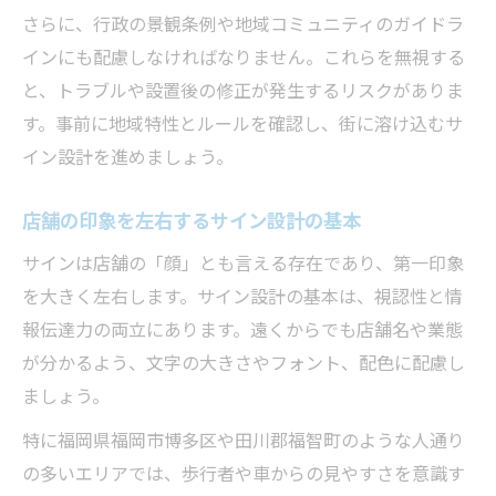
さらに、行政の景観条例や地域コミュニティのガイドラ
一貫したサイン設計で実現する高品質な仕
インにも配慮しなければなりません。これらを無視する
上がり
と、トラブルや設置後の修正が発生するリスクがありま
施工性を考慮したサインデザインの工夫
す。事前に地域特性とルールを確認し、街に溶け込むサ
サイン設計から施工までの流れとポイント
イン設計を進めましょう。
高い耐久性を実現するサインの施工方法
ブランド力を訴求するサイン設計の秘訣
店舗の印象を左右するサイン設計の基本
サイン設計でブランドメッセージを伝える
サインは店舗の「顔」とも言える存在であり、第一印象
方法
を大きく左右します。サイン設計の基本は、視認性と情
ターゲット層に響くブランドサインの工夫
報伝達力の両立にあります。遠くからでも店舗名や業態
ブランドイメージと一致するサインデザイ
が分かるよう、文字の大きさやフォント、配色に配慮し
ン
ましょう。
サインでブランド価値を高める実践的アプ
特に福岡県福岡市博多区や田川郡福智町のような人通り
ローチ
の多いエリアでは、歩行者や車からの見やすさを意識す