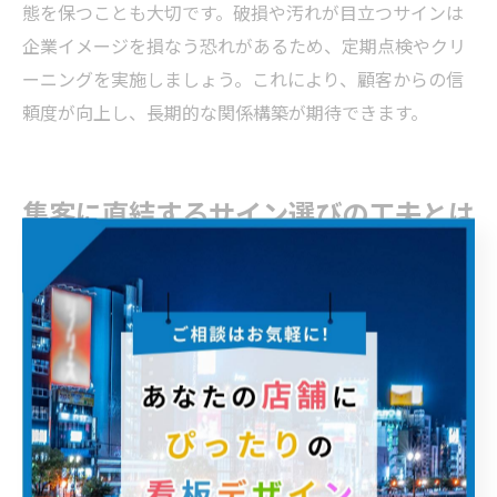
態を保つことも大切です。破損や汚れが目立つサインは
企業イメージを損なう恐れがあるため、定期点検やクリ
ーニングを実施しましょう。これにより、顧客からの信
頼度が向上し、長期的な関係構築が期待できます。
集客に直結するサイン選びの工夫とは
集客効果を高めるサイン選びのポイント
サイン設計で集客効果を最大化するには、単に目立つサ
インを選ぶだけでは不十分です。福岡県福岡市博多区や
田川郡福智町の店舗環境に適したサインの大きさや設置
位置、そして地域の景観やブランドイメージに馴染むデ
ザインが重要なポイントとなります。例えば、交通量の