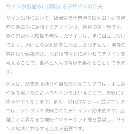
サインが街並みに調和するデザインの工夫
サインで伝える企業の理念と魅力の工夫
サイン設計において、福岡県福岡市博多区や田川郡福智
ブランド価値を高めるサイン設計の秘訣
町の街並みに調和するデザインは、集客の第一歩です。
企業認知度を上げるサインの役割とは
街の景観や地域性を無視したサインは、単に目立つだけ
サイン活用で顧客との信頼関係を築く方法
でなく、周囲との違和感を生み出しかねません。地域の
集客に直結するサイン選びの工夫とは
雰囲気や建築様式、色彩傾向などに合わせてデザインを
集客効果を高めるサイン選びのポイント
考えることで、自然と人々の視線を集めることができま
サインの種類ごとに集客力を比較する視点
す。
ターゲット層に響くサインデザインの考え
例えば、歴史ある通りや自然豊かなエリアでは、木目調
方
や落ち着いた色合いのサインを用いることで、景観に馴
サイン設計で来店動機を引き出す工夫
染みやすくなります。また、現代的なビルが並ぶエリア
サインの配置が集客に与える影響を解説
では、シンプルで洗練されたデザインが効果的です。店
舗ごとに異なる立地条件やターゲット層を意識し、サイ
デザインと施工作業が融合するサインの魅力
ンが地域と共存する工夫が重要です。
サインデザインと施工の連携が生む価値