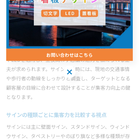
多い通り沿いでは遠くからでも認識しやすい大型サイン
が効果的ですが、閑静な住宅街では落ち着いた色調や自
然素材を使うことで周囲と調和しつつ存在感を発揮でき
ます。
また、視認性を高めるためには文字の大きさやフォント
選びも欠かせません。夜間営業の場合は照明付きサイン
お問い合わせはこちら
やLEDを活用し、昼夜問わず店舗の魅力を伝えられる工
夫が求められます。サイン設計時には、現地の交通事情
や歩行者の動線をしっかりと調査し、ターゲットとなる
顧客層の目線に合わせて設計することが集客力向上の鍵
となります。
サインの種類ごとに集客力を比較する視点
サインには主に壁面サイン、スタンドサイン、ウィンド
ウサイン、タペストリーやのぼり旗など多様な種類が存