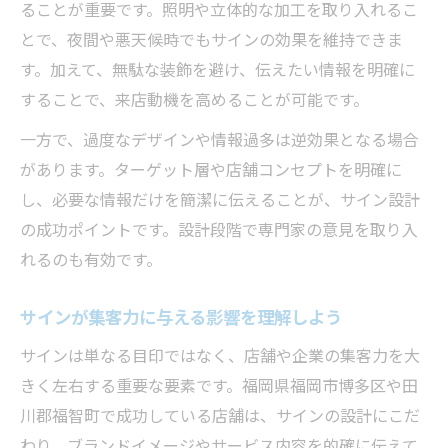
サイン設計がブランド認知に与える効果
ることが重要です。照明や立体的な加工を取り入れるこ
福岡の実情に合うサイン設計成功のコツ
とで、夜間や悪天候時でもサインの効果を維持できま
地域特性に適したサイン設計のポイント
す。加えて、無駄な装飾を避け、伝えたい情報を明確に
することで、来店動機を高めることが可能です。
現地で評価されるサイン設計の工夫とは
福岡エリアの集客に強いサインの特徴
一方で、過度なデザインや情報過多は逆効果となる場合
があります。ターゲット層や店舗コンセプトを明確に
店舗の個性を活かすサイン設計の実例
し、必要な情報だけを簡潔に伝えることが、サイン設計
地域住民に親しまれるサイン作りの秘訣
の成功ポイントです。設計段階で専門家の意見を取り入
れるのも有効です。
サインが集客力に与える影響を理解しよう
サインは単なる目印ではなく、店舗や企業の集客力を大
きく左右する重要な要素です。福岡県福岡市博多区や田
川郡福智町で成功している店舗は、サインの設計にこだ
わり、ブランドイメージやサービス内容を的確に伝えて