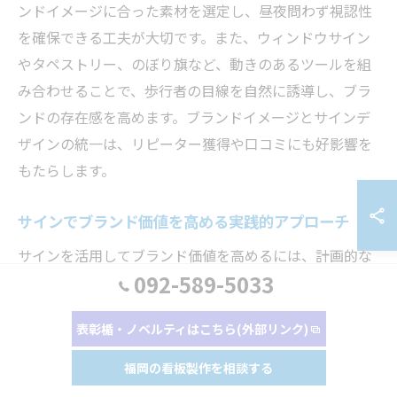
ンドイメージに合った素材を選定し、昼夜問わず視認性
を確保できる工夫が大切です。また、ウィンドウサイン
やタペストリー、のぼり旗など、動きのあるツールを組
み合わせることで、歩行者の目線を自然に誘導し、ブラ
ンドの存在感を高めます。ブランドイメージとサインデ
ザインの統一は、リピーター獲得や口コミにも好影響を
もたらします。
サインでブランド価値を高める実践的アプローチ
サインを活用してブランド価値を高めるには、計画的な
092-589-5033
設計と運用が欠かせません。まず、サインの役割を「集
客」「案内」「情報発信」といった目的ごとに整理し、
表彰楯・ノベルティはこちら(外部リンク)
設置場所やサイズ、内容を明確にしましょう。さらに、
定期的なメンテナンスや季節ごとのキャンペーン情報の
福岡の看板製作を相談する
更新も、常に新鮮な印象を保つために重要です。