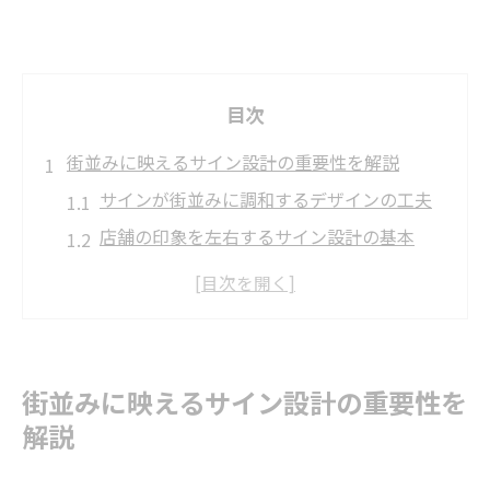
目次
街並みに映えるサイン設計の重要性を解説
サインが街並みに調和するデザインの工夫
店舗の印象を左右するサイン設計の基本
サインが集客力に与える影響を理解しよう
ブランドイメージとサインの一体感を考え
る
街に溶け込むサイン設計のポイントを紹介
街並みに映えるサイン設計の重要性を
企業価値を高めるサイン活用法を提案
解説
企業イメージ向上に効果的なサインの使い
方