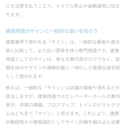
サイン取り付けにおける費用の目安と算出
にも注意を払うことで、トラブル防止や長期運用に役立
法
ちます。
サイン工事の種類や手順を徹底比較
建築用語のサインと一般的な違いを知ろう
サイン工事の主な種類と特徴を分かりやす
く解説
建築業界で使われる「サイン」は、一般的な看板や表示
サイン工事の手順と必要な準備を押さえる
板と比較して、より広い意味を持つ専門用語です。建築
用語としてのサインは、単なる案内表示だけでなく、空
内装工事と外装サイン工事の違いを理解す
間全体のデザインや導線計画と一体化した情報伝達手段
る
として扱われます。
サイン工事の流れと工程ごとの注意点
サイン工事の種類ごとに異なる施工方法
例えば、一般的な「サイン」は店舗の看板や表札などが
該当しますが、建築用語ではエレベーターホールの案内
会計処理で迷わないサイン工事のポイント
表示、非常口標識、フロアマップ、トイレのピクトグラ
サイン工事の会計処理で重要な勘定科目を
ムなども全て「サイン」と呼びます。これにより、建築
解説
計画段階から情報設計としてサイン計画を組み込む必要
サイン工事費用の資産計上と消耗品の判断