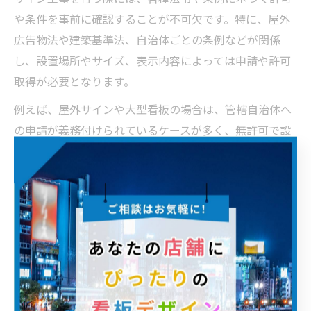
や条件を事前に確認することが不可欠です。特に、屋外
広告物法や建築基準法、自治体ごとの条例などが関係
し、設置場所やサイズ、表示内容によっては申請や許可
取得が必要となります。
例えば、屋外サインや大型看板の場合は、管轄自治体へ
の申請が義務付けられているケースが多く、無許可で設
置した場合には撤去命令や罰則の対象となることがあり
ます。また、耐風圧や落下防止など、安全基準を満たす
設計・施工が求められる点にも注意が必要です。
許可申請や条件確認を怠ると、工事の遅延や追加費用の
発生につながるため、実務担当者は最新の法令や自治体
ルールを調査し、必要な手続きを計画的に進めることが
重要です。経験豊富な業者や専門家と連携し、リスク管
理を徹底しましょう。