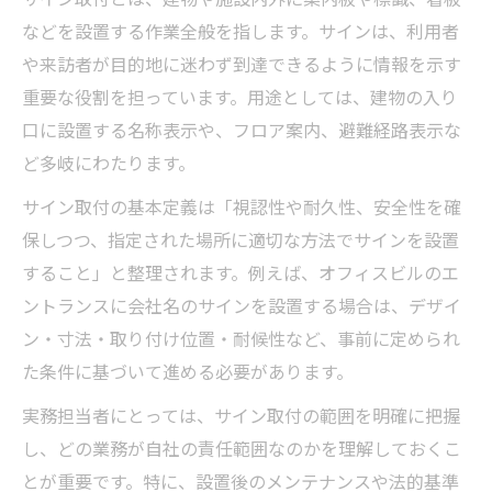
は
などを設置する作業全般を指します。サインは、利用者
サイン工事と他の工事との関係性を理解す
や来訪者が目的地に迷わず到達できるように情報を示す
る
重要な役割を担っています。用途としては、建物の入り
サイン工事の進め方と関係部門の役割
口に設置する名称表示や、フロア案内、避難経路表示な
サイン工事で注意すべき許可や条件につい
ど多岐にわたります。
て
サイン取付の基本定義は「視認性や耐久性、安全性を確
予算管理で押さえるサイン工事費用の考え方
保しつつ、指定された場所に適切な方法でサインを設置
サイン工事費用の内訳と予算の立て方を解
すること」と整理されます。例えば、オフィスビルのエ
説
ントランスに会社名のサインを設置する場合は、デザイ
サイン工事費用に影響する要素と注意点
ン・寸法・取り付け位置・耐候性など、事前に定められ
サイン工事の費用感を把握する実践的な方
た条件に基づいて進める必要があります。
法
実務担当者にとっては、サイン取付の範囲を明確に把握
予算管理で見落としがちなサイン費用の項
し、どの業務が自社の責任範囲なのかを理解しておくこ
目
とが重要です。特に、設置後のメンテナンスや法的基準