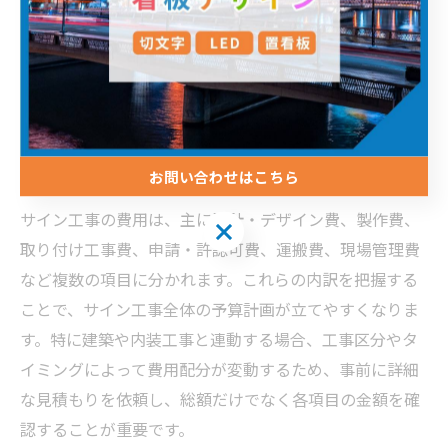
予算管理で押さえるサイン工事費用の
考え方
お問い合わせはこちら
サイン工事費用の内訳と予算の立て方を解説
サイン工事の費用は、主に設計・デザイン費、製作費、
取り付け工事費、申請・許認可費、運搬費、現場管理費
など複数の項目に分かれます。これらの内訳を把握する
ことで、サイン工事全体の予算計画が立てやすくなりま
す。特に建築や内装工事と連動する場合、工事区分やタ
イミングによって費用配分が変動するため、事前に詳細
な見積もりを依頼し、総額だけでなく各項目の金額を確
認することが重要です。