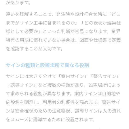
があります。
基準
違いを理解することで、発注時や設計打合せ時に「どこ
サイン取付の減価償却と耐用年数の考え方
までがサイン工事に含まれるのか」「どの表現が建築仕
サイン工事後の会計処理ミスを防ぐポイン
様として必要か」といった判断が容易になります。業界
ト
特有の用語に慣れていない場合は、図面や仕様書で定義
サイン工事費用の仕訳と実務での注意点
を確認することが大切です。
長く使うためのサイン法定耐用年数の基本
サイン工事の法定耐用年数と耐久性の基本
サインの種類と設置場所で異なる役割
サインの耐用年数を考慮した工事計画のコ
サインには大きく分けて「案内サイン」「警告サイン」
ツ
「誘導サイン」など複数の種類があり、設置場所によっ
サイン法定耐用年数の判定基準と実務例
て求められる役割が異なります。案内サインは目的地や
サイン耐用年数を意識した維持管理の重要
施設名を明示し、利用者の利便性を高めます。警告サイ
性
ンは安全確保のための注意喚起、誘導サインは人の流れ
をスムーズに誘導するために設置されます。
サイン工事後の管理と耐用年数の関係性