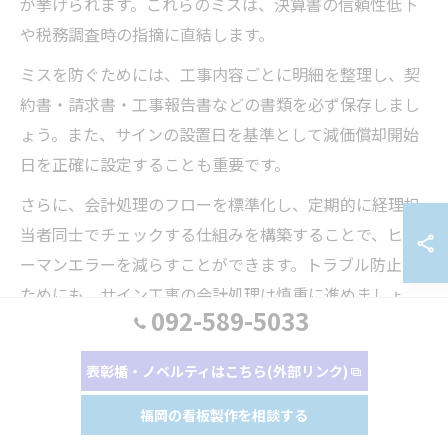
が挙げられます。これらのミスは、決算書の信頼性低下
や税務調査時の指摘に直結します。
ミスを防ぐためには、工事内容ごとに明細を整理し、契
約書・請求書・工事報告書などの書類を必ず保存しまし
ょう。また、サインの設置日を基準として減価償却開始
日を正確に設定することも重要です。
さらに、会計処理のフローを標準化し、定期的に経理担
当者同士でチェックする仕組みを構築することで、ヒュ
ーマンエラーを減らすことができます。トラブル防止の
ためにも、サイン工事の会計処理は慎重に進めましょ
092-589-5033
う。
表彰楯・ノベルティはこちら(外部リンク)
サイン工事費用の仕訳と実務での注意点
福岡の看板製作を相談する
サイン工事費用の仕訳を行う際は、まず資産計上か費用