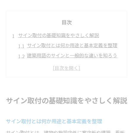
目次
サイン取付の基礎知識をやさしく解説
サイン取付とは何か用途と基本定義を整理
建築用語のサインと一般的な違いを知ろう
サインの種類と設置場所で異なる役割
サイン取り付けの流れと押さえるポイント
サイン取付で重要な工事範囲の見極め方
建築におけるサイン工事の全体像とは
サイン取付の基礎知識をやさしく解説
建築現場でのサイン工事の全体の流れを解
説
サイン取付とは何か用途と基本定義を整理
サイン工事が内装工事に含まれるケースと
サイン取付とは、建物や施設内外に案内板や標識、看板