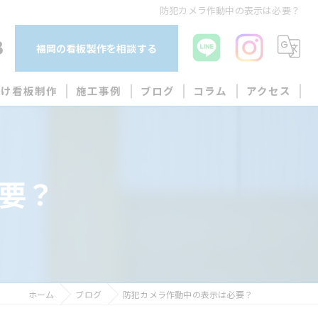
防犯カメラ作動中の表示は必要？
3
福岡の看板製作を相談する
向け看板制作
施工事例
ブログ
コラム
アクセス
要？
作
ホーム
ブログ
防犯カメラ作動中の表示は必要？