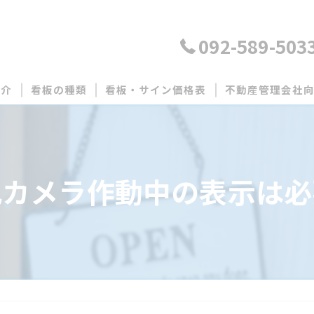
092-589-503
紹介
看板の種類
看板・サイン価格表
不動産管理会社
建設業許可票・宅地建物取引業者票の製作
募集看板製作
管理看板製作
犯カメラ作動中の表示は必
月極駐車場看板製
その他看板製作