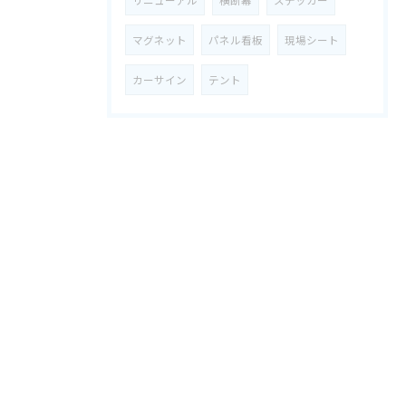
リニューアル
横断幕
ステッカー
マグネット
パネル看板
現場シート
カーサイン
テント