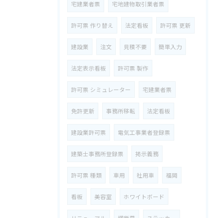
宅建業者票
宅地建物取引業者票
許可票 作り替え
法定看板
許可票 更新
建設業
注文
見積不要
簡単入力
法定表示看板
許可票 製作
許可票 シミュレーター
宅建業者票
免許更新
事務所移転
法定看板
建設業許可票
電気工事業者登録票
建築士事務所登録票
掲示義務
許可票 種類
車用
社用車
福岡
看板
美容室
ホワイトボード