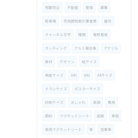
飛散防止
不動産
管理
募集
駐車場
宅地建物取引業者票
屋外
チャンネル文字
種類
電照看板
カッティング
アルミ複合板
アクリル
素材
デザイン
紙サイズ
用紙サイズ
A判
B判
A4サイズ
チラシサイズ
ポスターサイズ
印刷サイズ
おしゃれ
英語
費用
節約
マグネットシート
産廃
車両
車用マグネットシート
車
営業車