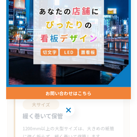
に貼り付けて保管するのがおすすめです。 反
りにくく、次回もすぐに使えます。
中サイズ
平らに重ねる
表面を傷つけないように注意しながら、平ら
な状態で保管します。 重い物を上に置かない
ようにしましょう。
お問い合わせはこちら
大サイズ
緩く巻いて保管
1200mm以上の大型サイズは、大きめの紙管
に強く折らず、緩く巻いて保管します。