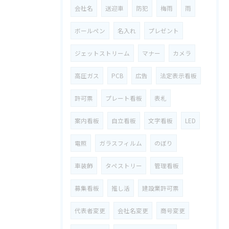
会社名
送迎車
防犯
梅雨
雨
ボールペン
名入れ
プレゼント
ジェットストリーム
マナー
カメラ
高圧ガス
PCB
広告
法定表示看板
許可票
プレート看板
表札
案内看板
自立看板
文字看板
LED
電照
ガラスフィルム
のぼり
車装飾
タペストリー
管理看板
募集看板
推し活
建設業許可票
代表者変更
会社名変更
商号変更