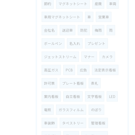
節約
マグネットシート
産廃
車両
車用マグネットシート
車
営業車
会社名
送迎車
防犯
梅雨
雨
ボールペン
名入れ
プレゼント
ジェットストリーム
マナー
カメラ
高圧ガス
PCB
広告
法定表示看板
許可票
プレート看板
表札
案内看板
自立看板
文字看板
LED
電照
ガラスフィルム
のぼり
車装飾
タペストリー
管理看板