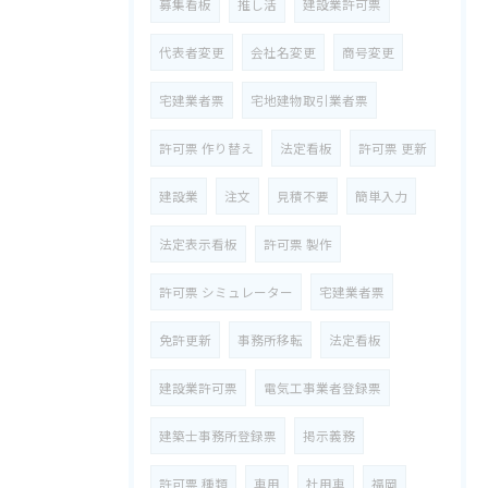
募集看板
推し活
建設業許可票
代表者変更
会社名変更
商号変更
宅建業者票
宅地建物取引業者票
許可票 作り替え
法定看板
許可票 更新
建設業
注文
見積不要
簡単入力
法定表示看板
許可票 製作
許可票 シミュレーター
宅建業者票
免許更新
事務所移転
法定看板
建設業許可票
電気工事業者登録票
建築士事務所登録票
掲示義務
許可票 種類
車用
社用車
福岡