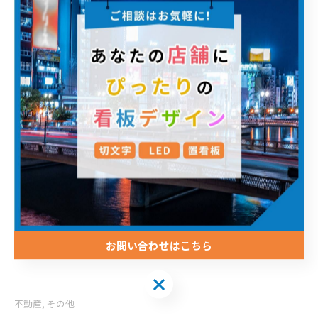
--------------------------------------------------------------------
--
有限会社シーベ
住所 : 福岡県福岡市博多区銀天町１丁目３−３５
電話番号 : 092-589-5033
福岡で不動産管理会社をサポート
--------------------------------------------------------------------
お問い合わせはこちら
--
不動産
その他