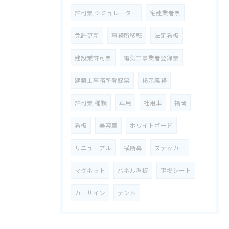
許可票 シミュレーター
宅建業者票
免許更新
事務所移転
法定看板
建設業許可票
電気工事業者登録票
建築士事務所登録票
掲示義務
許可票 種類
車用
社用車
福岡
看板
美容室
ホワイトボード
リニューアル
横断幕
ステッカー
マグネット
パネル看板
現場シート
カーサイン
テント