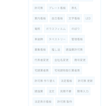
許可票
プレート看板
表札
案内看板
自立看板
文字看板
LED
電照
ガラスフィルム
のぼり
車装飾
タペストリー
管理看板
募集看板
推し活
建設業許可票
代表者変更
会社名変更
商号変更
宅建業者票
宅地建物取引業者票
許可票 作り替え
法定看板
許可票 更新
建設業
注文
見積不要
簡単入力
法定表示看板
許可票 製作